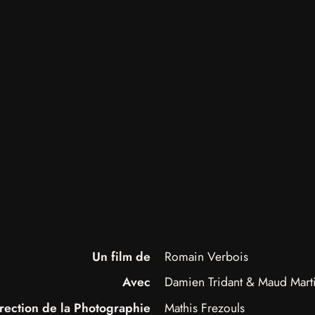
Un film de
Romain Verbois
Avec
Damien Tridant & Maud Mart
rection de la Photographie
Mathis Frezouls