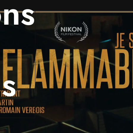
ons
ns