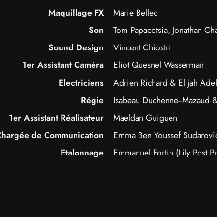
Maquillage FX
Marie Bellec
Son
Tom Papacotsia, Jonathan Cha
Sound Design
Vincent Chiostri
1er Assistant Caméra
Eliot Quesnel Wasserman
Electriciens
Adrien Richard & Elijah Ad
Régie
Isabeau Duchenne--Mazaud &
1er Assistant Réalisateur
Maeldan Guiguen
Chargée de Communication
Emma Ben Youssef Sudarovi
Etalonnage
Emmanuel Fortin (Lily Post P