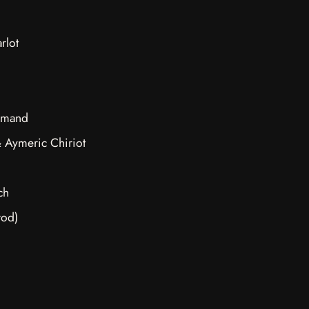
rlot
elmand
 Aymeric Chiriot
ch
rod)